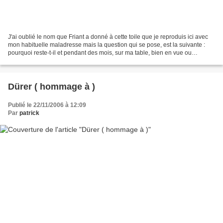
J'ai oublié le nom que Friant a donné à cette toile que je reproduis ici avec
mon habituelle maladresse mais la question qui se pose, est la suivante :
pourquoi reste-t-il et pendant des mois, sur ma table, bien en vue ou
perdues dans des piles de projets...
Dürer ( hommage à )
Publié le 22/11/2006 à 12:09
Par
patrick