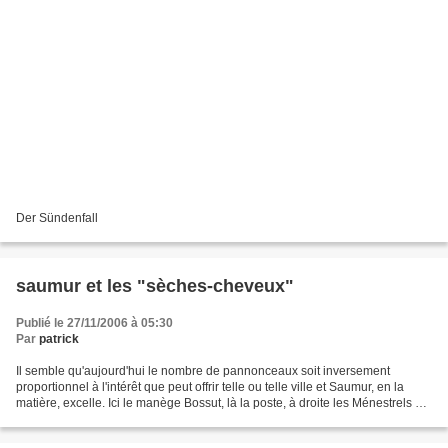
Der Sündenfall
saumur et les "sèches-cheveux"
Publié le 27/11/2006 à 05:30
Par
patrick
Il semble qu'aujourd'hui le nombre de pannonceaux soit inversement
proportionnel à l'intérêt que peut offrir telle ou telle ville et Saumur, en la
matière, excelle. Ici le manège Bossut, là la poste, à droite les Ménestrels à
gauche les Ardilliers et...