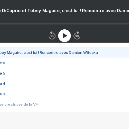
 DiCaprio et Tobey Maguire, c'est lui ! Rencontre avec Dam
bey Maguire, c'est lui ! Rencontre avec Damien Witecka
e 6
e 5
e 4
e 3
s créatrices de la VF !
e 2
e 1